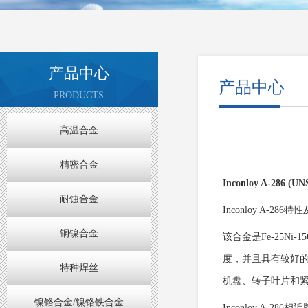
产品中心
产品中心
PRODUCTS
高温合金
精密合金
Inconloy A-286 (UN
耐蚀合金
Inconloy A-2
铜镍合金
该合金是Fe-25N
度，并且具有较好的
特种焊丝
机盘、转子叶片和
镍铬合金/镍铬铁合金
Inconloy A-286