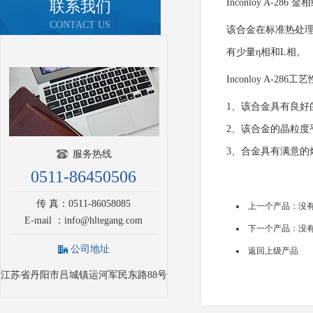
Inconloy A-286
联系我们
CONTACT US
该合金在标准热处理状
有少量η相和L相。
Inconloy A-28
1、该合金具有良好的
2、该合金的晶粒度
3、合金具有满意
服务热线
0511-86450506
传 真：0511-86058085
上一个产品：没
E-mail ：info@hltegang.com
下一个产品：没
公司地址
返回上级产品
江苏省丹阳市吕城镇运河军民东路88号