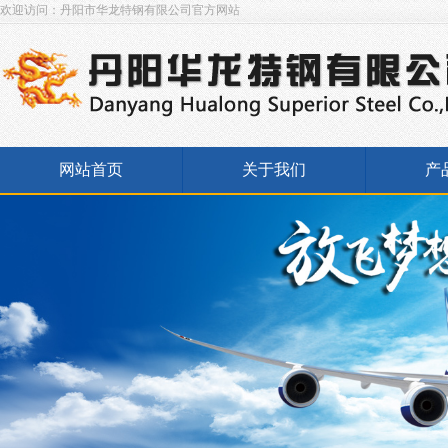
欢迎访问：丹阳市华龙特钢有限公司官方网站
网站首页
关于我们
产