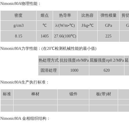
Nimonic80A物理性能：
密度
熔点
热导率
比热容
弹性模量
剪
g/cm3
℃
λ/(W/m•℃)
J/kg•℃
GPa
G
8.15
1405
27.66(100℃)
225
Nimonic80A力学性能：(在20℃检测机械性能的最小值)
热处理方式
抗拉强度σb/MPa
屈服强度σp0.2/MPa
延
固溶处理
1000
620
Nimonic80A生产执行标准：
标准
棒材
锻件
板(带)材
Nimonic80A 金相组织结构：