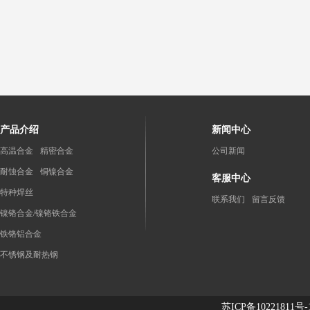
产品介绍
新闻中心
高温合金
精密合金
公司新闻
耐蚀合金
铜镍合金
客服中心
特种焊丝
联系我们
留言反馈
镍铬合金/镍铬铁合金
铁铬铝合金
不锈钢及耐热钢
苏ICP备10221811号-