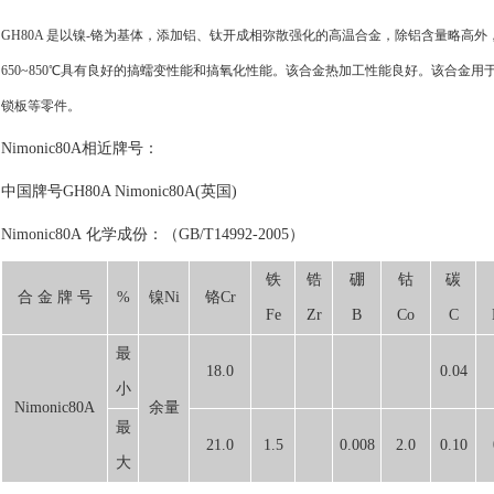
GH80A 是以镍-铬为基体，添加铝、钛开成相弥散强化的高温合金，除铝含量略高外，其他
650~850℃具有良好的搞蠕变性能和搞氧化性能。该合金热加工性能良好。该合金
锁板等零件。
Nimonic80A相近牌号：
中国牌号GH80A Nimonic80A(英国)
Nimonic80A 化学成份：（GB/T14992-2005）
铁
锆
硼
钴
碳
合 金 牌 号
%
镍Ni
铬Cr
Fe
Zr
B
Co
C
最
18.0
0.04
小
Nimonic80A
余量
最
21.0
1.5
0.008
2.0
0.10
大