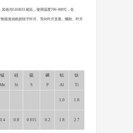
与GH4033 相近，使用温度700~800℃，在
用于制造发动机的转子叶片、导向叶片支座、螺栓、叶片
锰
硅
硫
磷
铝
钛
Mn
Si
S
P
Al
Ti
1.0
1.8
0.4
0.8
0.015
0.2
1.8
2.7