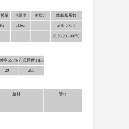
切模量
电阻率
泊松比
线膨胀系数
Pa
μΩ•m
a/10-6℃-1
15.36(20~100℃)
伸率σ5 /%
布氏硬度 HBS
20
285
丝材
管材