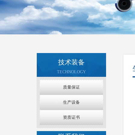
技术装备
TECHNOLOGY
质量保证
生产设备
资质证书