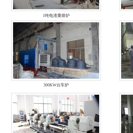
1吨电渣重熔炉
300KW台车炉