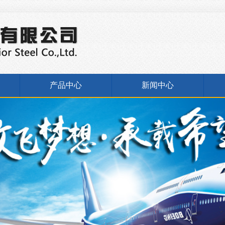
产品中心
新闻中心