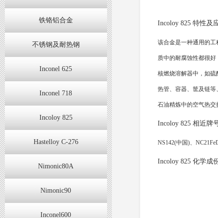
铁铬铝合金
Incoloy 825 
该合金是一种通用的工
不锈钢及耐热钢
质中的耐腐蚀性都很好
Inconel 625
核燃烧溶解器中，如硫
热管、容器、筐及链等
Inconel 718
石油精炼中的空气热交
Incoloy 825
Incoloy 825 相近
Hastelloy C-276
NS142
(
中
国
)
、
NC21Fe
Incoloy 825 化学
Nimonic80A
Nimonic90
Inconel600