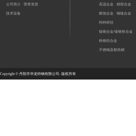
公司简介
荣誉资质
高温合金
精密合金
技术设备
耐蚀合金
铜镍合金
特种焊丝
镍铬合金/镍铬铁合金
铁铬铝合金
不锈钢及耐热钢
Copyright © 丹阳市华龙特钢有限公司- 版权所有