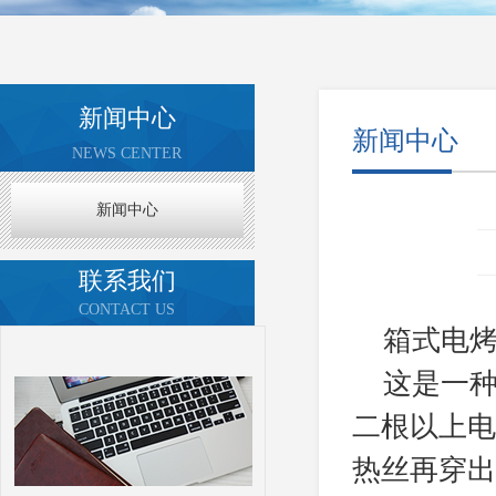
新闻中心
新闻中心
NEWS CENTER
新闻中心
联系我们
CONTACT US
箱式电
这是一
二根以上
电
热丝
再穿出